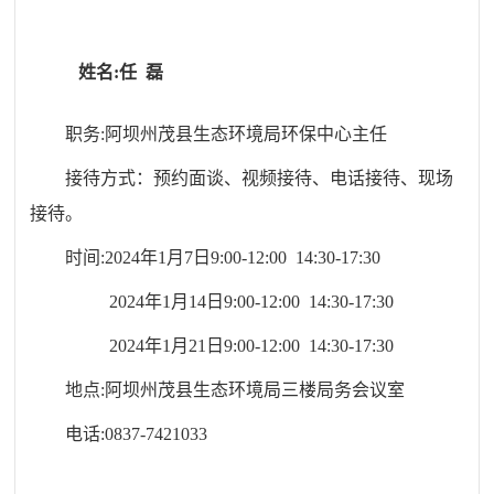
姓名:
任
磊
职务:
阿坝州茂县生态环境局环保中心主任
接待方式：预约面谈、视频接待、电话接待、现场
接待。
时间:2024年
1
月
7
日
9
:
0
0-12:00 1
4
:
3
0-1
7
:
3
0
2024年
1
月
14
日
9
:
0
0-12:00 1
4
:
3
0-1
7
:
3
0
2024年
1
月
21
日
9
:
0
0-12:00 1
4
:
3
0-1
7
:
3
0
地点:阿坝州茂县生态环境局三楼局务会议室
电话:0837-7421033