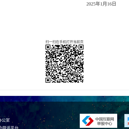
202
5
年
1
月
16
日
扫一扫在手机打开当前页
办公室
合辟谣平台