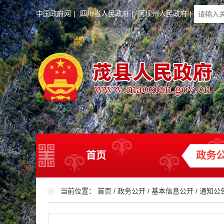
中国政府网
|
四川省人民政府
|
阿坝州人民政府
|
首页
政务
当前位置：
首页
/
政务公开
/
基本信息公开
/
通知公