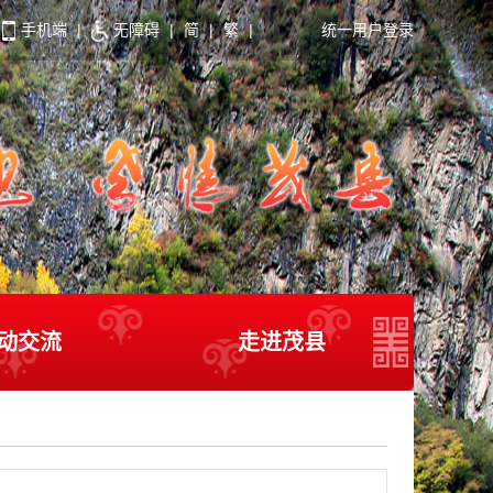
手机端
|
无障碍
|
简
|
繁
|
统一用户登录
动交流
走进茂县