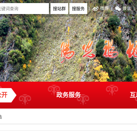
|
微博
|
微信
|
公开
政务服务
互
告