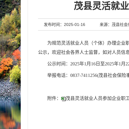
茂县灵活就业
发布时间：2025-01-16
来源：茂县社会
为规范灵活就业人员（个体）办理企业
公示，欢迎社会各界人士监督，如对人员信
公示时间：
202
5
年
1
月
16
日至
202
5
年
1
月
2
举报电话：
0837-7411256(
茂县社会保险
附件：
茂县灵活就业人员参加企业职工养