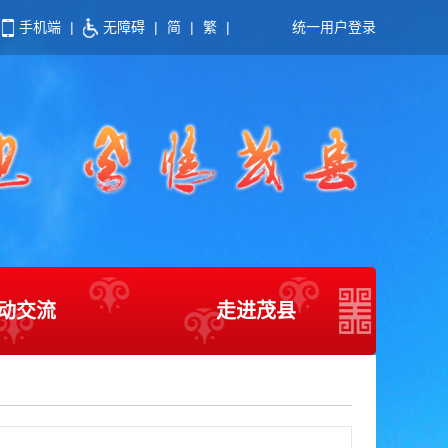
手机端
|
无障碍
|
简
|
繁
|
统一用户登录
动交流
走进茂县