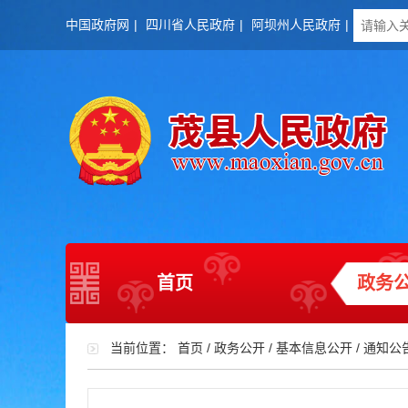
中国政府网
|
四川省人民政府
|
阿坝州人民政府
|
首页
政务
当前位置：
首页
/
政务公开
/
基本信息公开
/
通知公