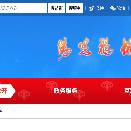
|
微博
|
微信
|
公开
政务服务
互
告