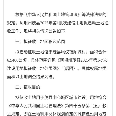
根据《中华人民共和国土地管理法》
等法律法规的
规定
，阿坝州茂县2025年第1批次建设用地拟启动土地征
收工作，现将相关情况公告如下：
一、拟征收土地面积及范围
拟启动征收土
地位于茂县凤仪镇顺城村，
面积合计
6.5466
公顷，具体范围详见《
阿坝州
茂县2025年第1批次
建设用地
拟征收土地范围图》（后
附
）。具体权属地类
面积以土地调查结果为准。
二、
征收目的
拟征收土地用于
茂县中心城区城市建设
。
用地
符合
《中华人民共和国土地管理法》第四十五条第（五）
款
之
规定
，即在土地利用总体规划确定的城镇建设用地范