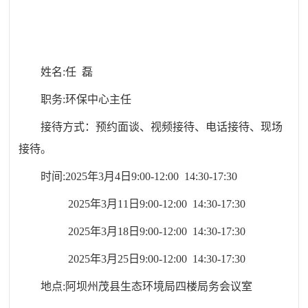
姓名:
任
磊
职务:
环保中心主任
接待方式：预约面谈、视频接待、电话接待、现场
接待。
时间:202
5
年
3
月
4
日
9
:
0
0-12:00 1
4
:
3
0-1
7
:
3
0
202
5
年
3
月
11
日
9
:
0
0-12:00 1
4
:
3
0-1
7
:
3
0
202
5
年
3
月
18
日
9
:
0
0-12:00 1
4
:
3
0-1
7
:
3
0
202
5
年
3
月
25
日
9
:
0
0-12:00 1
4
:
3
0-1
7
:
3
0
地点:阿坝州茂县生态环境局
四
楼局务会议室