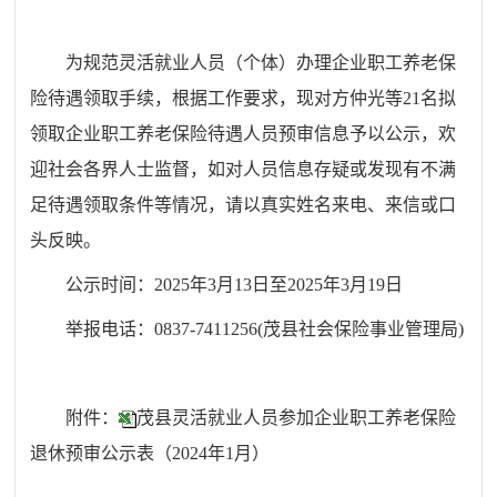
为规范灵活就业人员（个体）办理企业职工养老保
险待遇领取手续，根据工作要求，现对
方仲光
等
21
名拟
领取企业职工养老保险待遇人员预审信息予以公示，欢
迎社会各界人士监督，如对人员信息存疑或发现有不满
足待遇领取条件等情况，请以真实姓名来电、来信或口
头反映。
公示时间：202
5
年
3
月
13
日至202
5
年
3
月
19
日
举报电话：0837-7411256(茂县社会保险事业管理局)
附件：
茂县灵活就业人员参加企业职工养老保险
退休预审公示表（2024年1月）