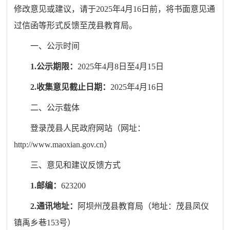
修改意见或建议，请于
2025
年
4
月
16
日前，将书面意见通
过信函等形式反馈至茂县教育局。
一、公示时间
1.公示期限：
2025
年
4
月
8
日至
4
月
15
日
2.收集意见截止日期：
2025
年
4
月
16
日
二、公示载体
登录茂县人民政府网站（网址：
http://www.maoxian.gov.cn
）
三、意见和建议反馈方式
1.邮编：
623200
2.通讯地址：
阿坝州茂县教育局（地址：
茂县凤仪
镇禹乡巷
153
号
）