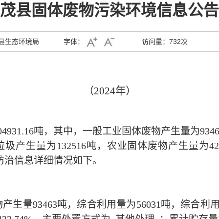
茂县固体废物污染环境信息公告
县生态环境局
字体：
访问量：
732次
（202
4
年）
04931.16
吨，其中，一般工业固体废物产生量为
934
垃圾产生量为
132516
吨，农业固体废物产生量为
42
防治信息详细情况如下。
物产生量
93463
吨，综合利用量为
56031
吨，综合利