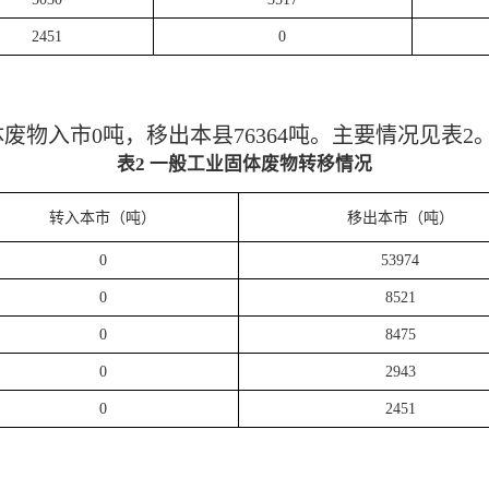
2451
0
体废物入市
0
吨，移出本
县
76364
吨。主要情况见表2
表
2 一般工业固体废物转移情况
转入本市
（吨）
移出本市
（吨）
0
53974
0
8521
0
8475
0
2943
0
2451