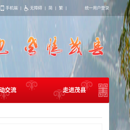
手机端
|
无障碍
|
简
|
繁
|
统一用户登录
动交流
走进茂县