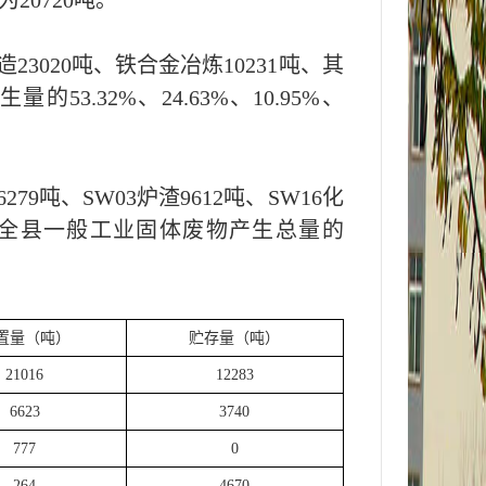
为
20720
吨。
造
23020吨
、
铁合金冶炼
10231吨
、
其
产生量的
53.32
%、
24.63
%、
10.95
%、
279吨
、
SW03炉渣9612吨
、
SW16化
全
县
一般工业固体废物产生总量的
置量（吨）
贮存量（吨）
21016
12283
6623
3740
777
0
264
4670