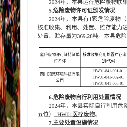
202
4
年，本
县
运行危险废物联
5.危险废物许可证颁发情况
202
4
年，本
县
有
1
家危险废物（
核准收集、利用、处置、贮存能力
处置、贮存量为
369.28
吨。本
县
危险
危险废物许可证持证单
核准收集利用处置贮存废
位名称
别
/
代码
HW01-841-001-01
四川知慧环境科技有限
HW01-841-002-01
公司
HW01-841-003-01
6.危险废物自行利用处置情况
202
4
年，本
县
实际自行利用危
五位）
HW01医疗废物
。
7.主要处置设施情况