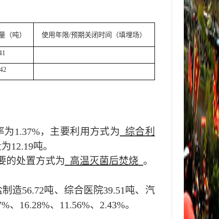
量（
吨
）
使用年限
/
预期关闭时间（填埋场）
41
.42
率为
1.37
%，主要利用方式为
综合利
量为
12.19
吨。
要的处置方式为
高温灭菌后焚烧
。
盐制造
56.72吨
、
综合医院
39.51吨
、
汽
7
%、
16.28
%、
11.56
%、
2.43
%。