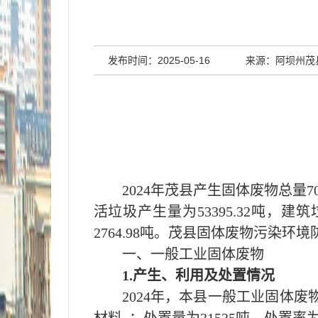
发布时间：2025-05-16
来源：阿坝州茂
202
4
年
茂县
产生固体废物总量
7
活垃圾产生量为
53395.32
吨，建筑
2764.98
吨。
茂县
固体废物污染环境
一、一般工业固体废物
1.产生、利用及处置情况
202
4
年，本
县
一般工业固体废