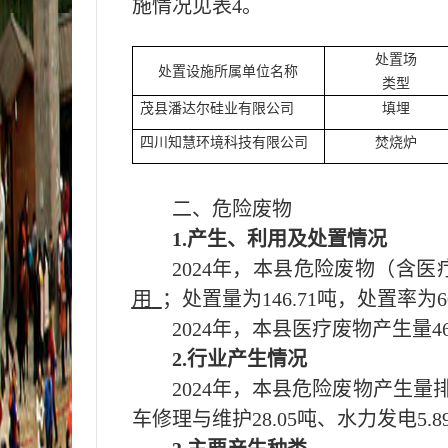
施情况见表4。
处置场
处置设施所属单位名称
类型
茂县潘达尔硅业有限公司
填埋
四川知慧环境科技有限公司
焚烧炉
二、危险废物
1.产生、利用及处置情况
202
4
年，本
县
危险废物（含医
用
；处置量为
146.71
吨，处置率为
6
202
4
年，本
县
医疗废物产生量
4
2.行业产生情况
202
4
年，本
县
危险废物产生量
车修理与维护
28.05吨
、
水力发电
5.