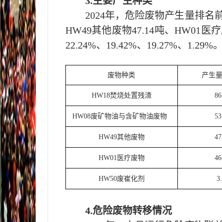
3.主要产生种类
202
4
年，危险废物产生量排名
HW49其他废物47.14吨
、
HW01医疗
22.24
%、
19.42
%、
19.27
%、
1.29
%
废物种类
产生
HW18焚烧处置残渣
86
HW08废矿物油与含矿物油废物
53
HW49其他废物
47
HW01医疗废物
46
HW50废崔化剂
3
4.危险废物转移情况