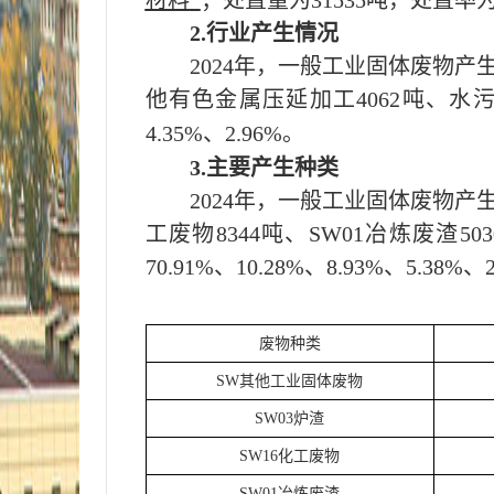
材料
；处置量为
31535
吨，处置率
2.行业产生情况
202
4
年，一般工业固体废物产生
他有色金属压延加工
4062吨
、
水
4.35
%、
2.96
%。
3.主要产生种类
202
4
年，一般工业固体废物产
工废物8344吨
、
SW01冶炼废渣50
70.91
%、
10.28
%、
8.93
%、
5.38
%、
废物种类
SW其他工业固体废物
SW03炉渣
SW16化工废物
SW01
冶炼废渣