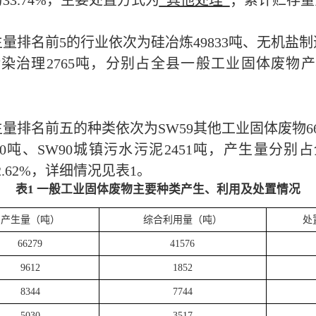
为
33.74
%，主要处置方式为
其他处理
；累计贮存量
量排名前5的行业依次为
硅冶炼
49833吨
、
无机盐制
污染治理
2765吨
，分别占全
县
一般工业固体废物
生量排名前五的种类依次为
SW59其他工业固体废物66
30吨
、
SW90城镇污水污泥2451吨
，产生量分别占
2.62
%，详细情况见表1。
表1 一般工业固体废物主要种类产生、利用及处置情况
产生量（吨）
综合利用量（吨）
处
66279
41576
9612
1852
8344
7744
5030
3517