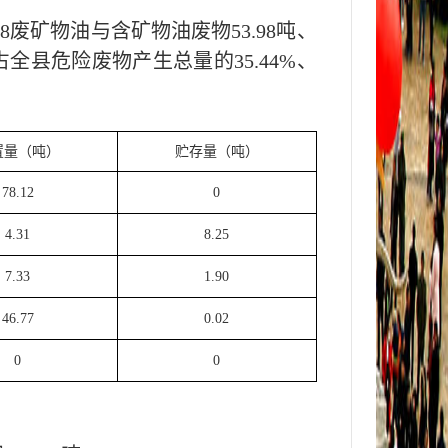
08废矿物油与含矿物油废物53.98吨
、
占全
县
危险废物产生总量的
35.44
%、
置量（吨）
贮存量（吨）
78.12
0
4.31
8.25
7.33
1.90
46.77
0.02
0
0