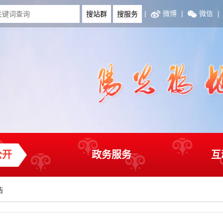
|
微博
|
微信
|
公开
政务服务
互
告