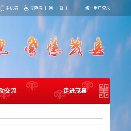
手机端
|
无障碍
|
简
|
繁
|
统一用户登录
动交流
走进茂县