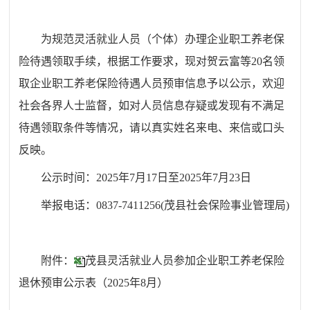
为规范灵活就业人员（个体）办理企业职工养老保
险待遇领取手续，根据工作要求，现对
贺云富
等
20
名领
取企业职工养老保险待遇人员预审信息予以公示，欢迎
社会各界人士监督，如对人员信息存疑或发现有不满足
待遇领取条件等情况，请以真实姓名来电、来信或口头
反映。
公示时间：202
5
年
7
月
17
日至202
5
年
7
月
23
日
举报电话：0837-7411256(茂县社会保险事业管理局)
附件：
茂县灵活就业人员参加企业职工养老保险
退休预审公示表（2025年8月）