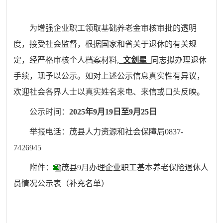
为增强企业职工领取基础养老金审核审批的透明
度，接受社会监督
，
根据国家和省关于退休的有关规
定，经严格审核个人档案材料,
文剑星
同志拟办理退休
手续，现予以公示。
如对上述公示信息真实性有异议，
欢迎社会各界人士以真实姓名来电、来信或口头反映。
公示时间：
202
5
年
9
月
19
日至
9
月
25
日
举报电话：茂县人力资源和社会保障局0837-
7426945
附件：
茂县9月办理企业职工基本养老保险退休人
员情况公示表（补充名单）