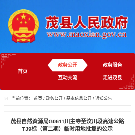
政务公开
政务服务
首页
互动交流
走进茂县
当前位置：
首页
/
政务公开
/
基本信息公开
/
通知公告
茂县自然资源局G0611川主寺至汶川段高速公路
TJ9标（第二期）临时用地批复的公示