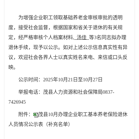
为增强企业职工领取基础养老金审核审批的透明
度，接受社会监督
，
根据国家和省关于退休的有关规
定，经严格审核个人档案材料,
汤佳
等
3名
同志拟办理
退休手续，现予以公示。
如对上述公示信息真实性有异
议，
欢迎社会各界人士以真实姓名来电、来信或口头反
映。
公示时间：
202
5
年
10
月
21
日至
10
月
27
日
举报电话：茂县人力资源和社会保障局0837-
7426945
附件：
茂县10月办理企业职工基本养老保险退休
人员情况公示表（补充名单）