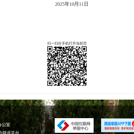
202
5
年
10
月
11
日
扫一扫在手机打开当前页
办公室
合辟谣平台