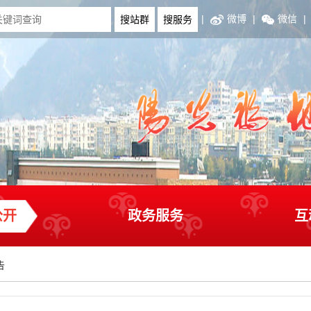
|
微博
|
微信
|
公开
政务服务
互
告