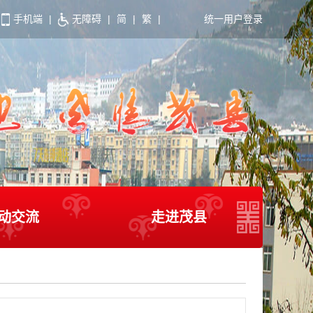
手机端
|
无障碍
|
简
|
繁
|
统一用户登录
动交流
走进茂县