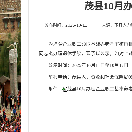
茂县10月
发布时间：2025-10-11
来源：茂县人力
为增强企业职工领取基础养老金审核审
同志拟办理退休手续，现予以公示。
如对上
公示时间：
202
5
年
10
月
11
日至
10
月
17
日
举报电话：茂县人力资源和社会保障局0837-
附件：
茂县10月办理企业职工基本养