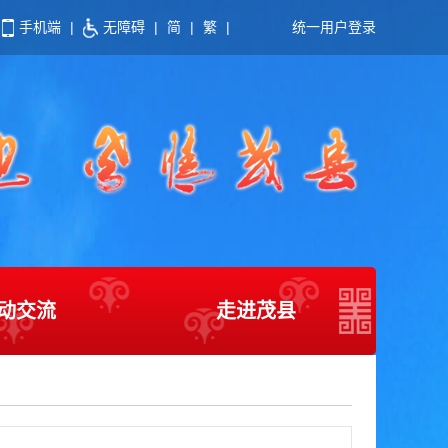
手机端
|
无障碍
|
简
|
繁
|
统一用户登录
动交流
走进茂县