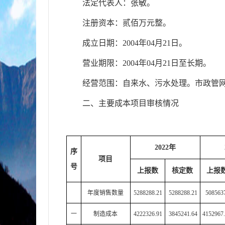
法定代表人：
张敏
。
注册资本：贰佰万元整。
成立日期：
2004年04月21日。
营业期限：2004年04月21日至长期。
经营范围
：
自来水、污水处理
。
市政管
二、主要成本项目审核情况
2022
年
序
项目
号
上报数
核定数
上报
年度销售数量
5288288.21
5288288.21
508563
一
制造成本
4222326.91
3845241.64
4152967