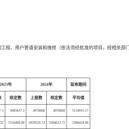
网工程、用户管道安装和维修（依法须经批准的项目，经相关部
2023
年
2024
年
监审期间
数
核定数
上报数
核定数
平均值
7.3
5085637.3
4970868
4970868
5114931.17
.32
3519408.68
3939326.72
3394623.72
3586424.68