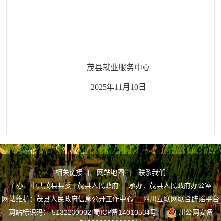
茂县就业服务
中心
202
5
年
11
月
10
日
相关链接
|
网站地图
|
联系我们
主办：中共茂县县委 | 茂县人民政府 承办：茂县人民政府办公室
网站维护：茂县人民政府信息公开工作中心
四川互联网联合辟谣平台
网站标识码： 5132230002
蜀ICP备14010534号
川公网安备