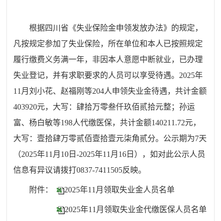
根据四川省《失业保险金申领发放办法》的规定，
凡按规定参加了失业保险，所在单位和本人已按照规定
履行缴费义务满一年，非因本人意愿中断就业，已办理
失业登记，并有
求职
要求的人员可以享受待遇。20
25
年
11
月
刘小花、赵福刚等
204
人申领失业金待遇，共计
金
额
403920
元，大写
：肆拾万零叁仟玖佰贰拾元整；
孙运
富、杨白敏
等
198
人代缴医保，共计金额
140211.72元
，
大写
：壹拾肆万零贰佰壹拾壹元柒角贰分
。公示期为
7
天
（202
5
年
11
月
10
日-202
5
年
11
月
16
日），如
对此公示人员
信息
有异议请拨打0837-7411505反映。
附件：
2025年11月领取失业金人员名单
2025年11月领取失业金代缴医保人员名单