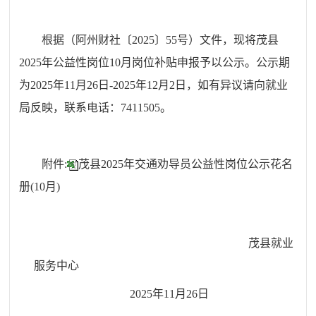
根
据
（
阿州
财社
〔202
5
〕
55
号
）
文件
，
现将茂县
2025年公益性岗位10月岗位补贴申报予以公示
。公示期
为202
5
年
11
月
26
日-202
5
年
12
月
2
日，如有异议请
向就业
局反映，联系电话：
7411505。
附件:
茂县2025年交通劝导员公益性岗位公示花名
册(10月)
茂县
就业
服务中心
202
5
年
11
月
26
日