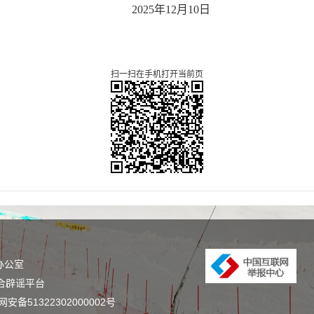
202
5
年
12
月
10
日
扫一扫在手机打开当前页
办公室
合辟谣平台
安备51322302000002号