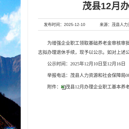
茂县12月
发布时间：2025-12-10
来源：茂县人力
为增强企业职工领取基础养老金审核审
志拟办理退休手续，现予以公示。
如对上述
公示时间：
202
5
年
12
月
10
日至
12
月
16
日
举报电话：茂县人力资源和社会保障局0837-
附件：
茂县12月办理企业职工基本养