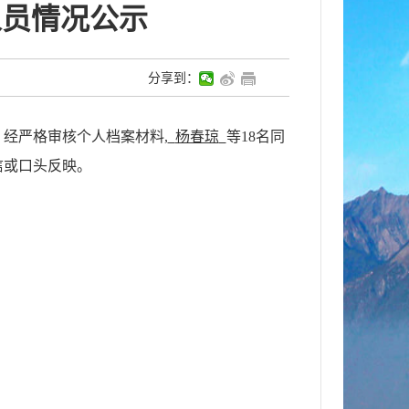
人员情况公示
分享到：
经严格审核个人档案材料,
杨春琼
等
18名
同
信或口头反映。