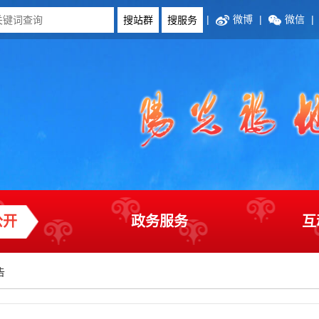
|
微博
|
微信
|
公开
政务服务
互
告