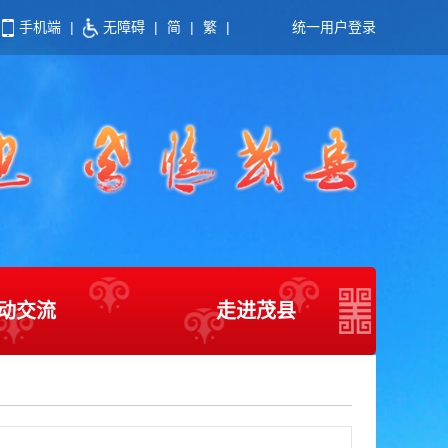
手机端
|
无障碍
|
简
|
繁
|
统一用户登录
动交流
走进茂县