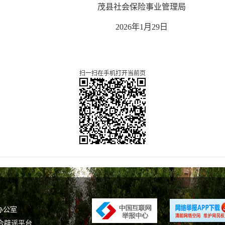
茂县社会保险事业管理局
202
6
年
1
月
29
日
扫一扫在手机打开当前页
办公室
合辟谣平台