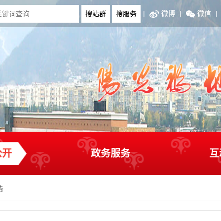
|
微博
|
微信
|
公开
政务服务
互
告