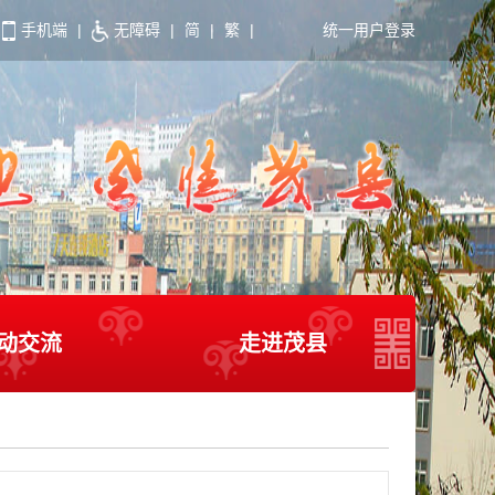
手机端
|
无障碍
|
简
|
繁
|
统一用户登录
动交流
走进茂县