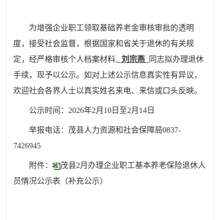
为增强企业职工领取基础养老金审核审批的透明
度，接受社会监督
，
根据国家和省关于退休的有关规
定，经严格审核个人档案材料,
刘宗燕
同志拟办理退休
手续，现予以公示。
如对上述公示信息真实性有异议，
欢迎社会各界人士以真实姓名来电、来信或口头反映。
公示时间：
202
6
年
2
月
10
日至
2
月
14
日
举报电话：茂县人力资源和社会保障局0837-
7426945
附件：
茂县2月办理企业职工基本养老保险退休人
员情况公示表（补充公示）