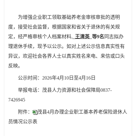
为增强企业职工领取基础养老金审核审批的透明
度，接受社会监督
，
根据国家和省关于退休的有关规
定，经严格审核个人档案材料,
王清英
等
9名
同志拟办
理退休手续，现予以公示。
如对上述公示信息真实性有
异议，
欢迎社会各界人士以真实姓名来电、来信或口头
反映。
公示时间：
202
6
年
4
月
10
日至
4
月
16
日
举报电话：茂县人力资源和社会保障局0837-
7426945
附件：
茂县4月办理企业职工基本养老保险退休人
员情况公示表