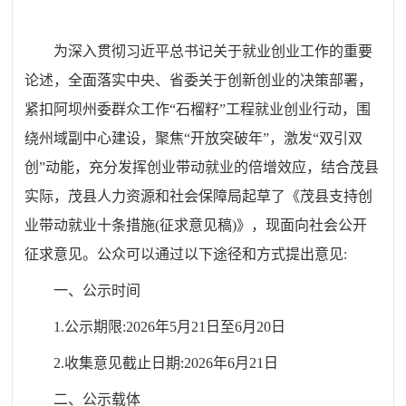
为深入贯彻习近平总书记关于就业创业工作的重要
论述，全面落实中央、省委关于创新创业的决策部署，
紧扣阿坝州委群众工作“石榴籽”工程就业创业行动，围
绕州域副中心建设，聚焦
“开放突破年”
，激发“双引双
创”动能，充分发挥创业带动就业的倍增效应，结合茂县
实际，茂县人力资源和社会保障局起草了《茂县支持创
业带动就业十条措施(征求意见稿)
》
，现面向社会公开
征求意见。公众可以通过以下途径和方式提出意见:
一、公示时间
1.公示期限:202
6
年
5
月2
1
日至
6
月
20
日
2.收集意见截止日期:202
6
年
6
月
21
日
二、公示载体