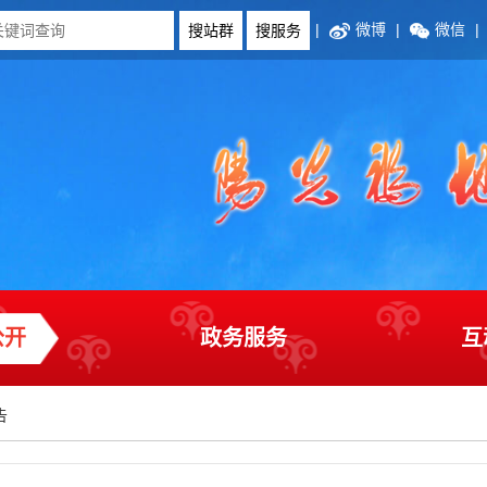
|
微博
|
微信
|
公开
政务服务
互
告