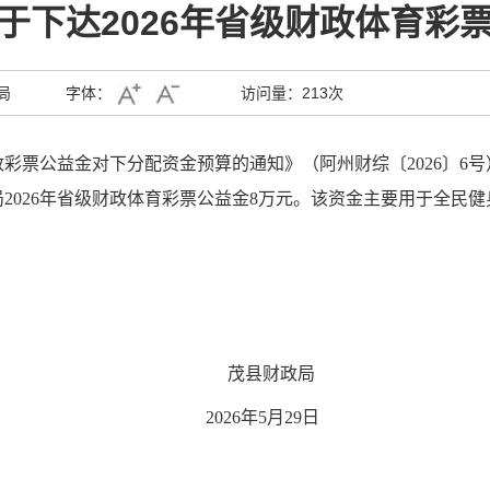
于下达2026年省级财政体育彩
局
字体：
访问量：
213次
政彩票公益金对下分配资金预算
的通知》（阿州财综〔202
6
〕
6
号
局
2026年省级财政体育彩票公益金8
万元。该资金主要用于
全民健
茂县财政局
202
6
年
5
月
29
日