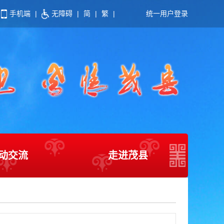
手机端
|
无障碍
|
简
|
繁
|
统一用户登录
动交流
走进茂县