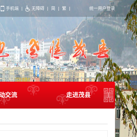
手机端
|
无障碍
|
简
|
繁
|
统一用户登录
动交流
走进茂县