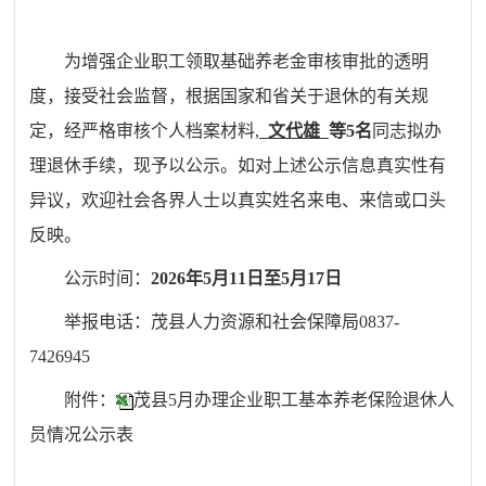
为增强企业职工领取基础养老金审核审批的透明
度，接受社会监督
，
根据国家和省关于退休的有关规
定，经严格审核个人档案材料,
文代雄
等
5名
同志拟办
理退休手续，现予以公示。
如对上述公示信息真实性有
异议，
欢迎社会各界人士以真实姓名来电、来信或口头
反映。
公示时间：
202
6
年
5
月
11
日至
5
月
17
日
举报电话：茂县人力资源和社会保障局0837-
7426945
附件：
茂县5月办理企业职工基本养老保险退休人
员情况公示表