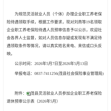
为规范灵活就业人员（个体）办理企业职工养老保
险待遇领取手续，根据工作要求，现对
刘燕
等
19
名领取
企业职工养老保险待遇人员预审信息予以公示，欢迎社
会各界人士监督，如对人员信息存疑或发现有不满足待
遇领取条件等情况，请以真实姓名来电、来信或口头反
映。
公示时间：202
6
年
5
月
7
日至202
6
年
5
月
13
日
举报电话：0837-7411256(茂县社会保险事业管理局)
附件：
茂县灵活就业人员参加企业职工养老保险
退休预审公示表（2026年5月）