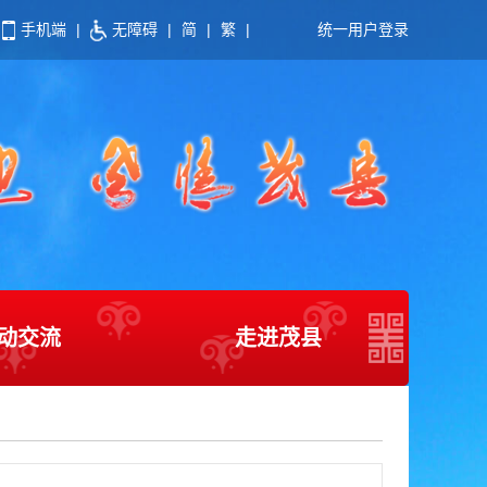
手机端
|
无障碍
|
简
|
繁
|
统一用户登录
动交流
走进茂县