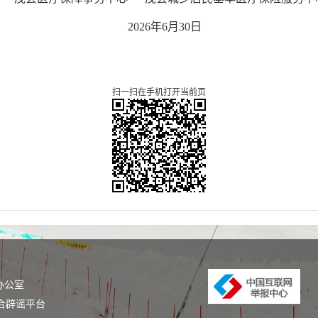
202
6
年
6
月
30
日
扫一扫在手机打开当前页
办公室
合辟谣平台