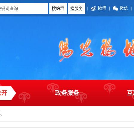
|
微博
|
微信
|
公开
政务服务
互
告