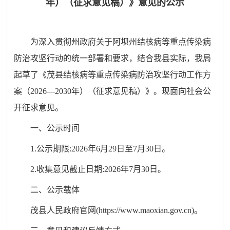
年）（征求意见稿）》意见的公示
为深入贯彻州政府关于阿坝州结核病等重点传染病
防治攻坚行动的统一部署和要求，结合我县实际，我局
起草了《
茂县结核病等重点传染病防治攻坚行动工作方
案（2026—2030年）
（征求意见稿）》。现面向社会公
开征求意见。
一、公示时间
1.
公示期限
:2026
年
6
月
29
日至
7
月
30
日。
2.
收集意见截止日期
:2026
年
7
月
30
日。
二、公示载体
茂县人民政府官网
(https://www.maoxian.gov.cn)
。