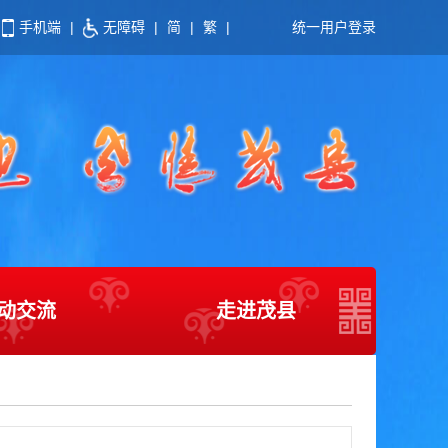
手机端
|
无障碍
|
简
|
繁
|
统一用户登录
动交流
走进茂县