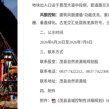
地块出入口设于晋茂大道中段侧，距道路交叉
风貌控制：
建筑风貌遵循“功能优先、景
栅、垂直绿化。古羌交汇处提炼羌族符号，
二、公示时间
2026年
6
月
26
日至2026年
7
月
6
日
三、联系方式
联系股室：茂县自然资源局规划股
联系电话：0837-7422212
，
0837-7422368
联系地址：茂县自然资源局
四、附件
附件：
《茂县县城控制性详细规划》H01-