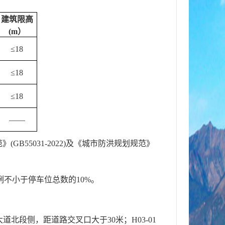
建筑限高
(m
）
≤18
≤18
≤18
——
(GB55031-2022)及《城市防洪规划规范》
例不小于停车位总数的10%。
大道北段侧，距道路交叉口大于30米；H03-01