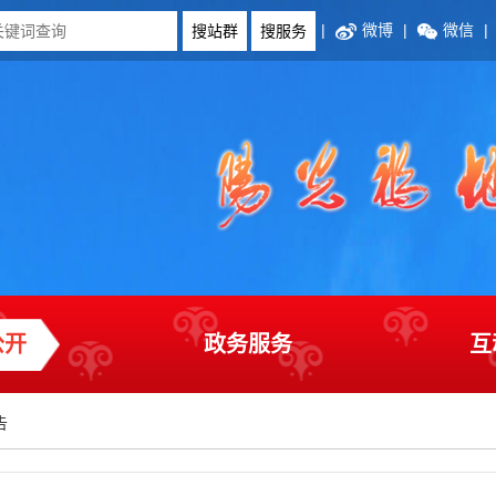
|
微博
|
微信
|
公开
政务服务
互
告