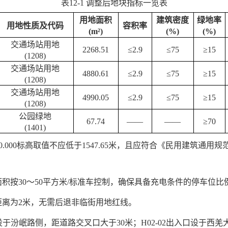
表12-1 调整后地块指标一览表
用地面积
建筑密度
绿地率
用地性质及代码
容积率
(m²)
(%)
(%)
交通场站用地
2268.51
≤2.
9
≤75
≥15
(1208)
交通场站用地
4880.61
≤2.
9
≤75
≥15
(1208)
交通场站用地
4990.05
≤2.
9
≤75
≥15
(1208)
公园绿地
67.74
——
——
≥70
(1401)
.000标高取值不应低于1547.65米，且应符合《民用建筑通用规范》
积按30～50平方米/标准车控制，确保具备充电条件的停车位比
距离为2米，无需后退非临街用地红线。
口设于汾岷路侧，距道路交叉口大于30米；H02-02出入口设于西羌