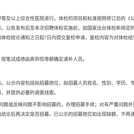
甲等及以上
综合性医院进行。体检的项目和标准按照修订后的《
行。公告发布后至本次招聘体检实施前，如国家出台体检新规定
体检结论通知之日起7日内提交复检申请，复检内容为对体检结
，按笔试成绩由高到低等额确定递补人员。
布。公示内容包括拟招募岗位，拟招募人员姓名、性别、学历、
题，并提供必要的调查线索。
有问题或反映问题不影响招募的，办理招募手续；对有严重问题并
出结论后再决定是否招募。已公示的招募岗位如出现缺额，不再