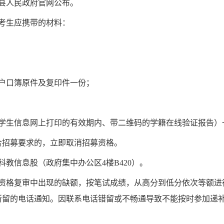
县人民政府官网
公布。
考生应携带的材料：
户口簿原件及复印件一份；
育学生信息网上打印的有效期内、带二维码的学籍在线验证报告）
合招募要求的，立即取消招募资格。
科教
信息
股
（政府集中办公区
4楼B420）
。
资格复审中出现的缺额，按笔试成绩，从高分到低分依次等额进
所留的电话通知。因联系电话错留或不畅通导致不能按时参加递