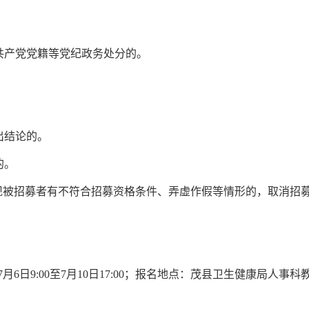
国共产党党籍等党纪政务处分的。
出结论的。
的。
现被招募者有不符合招募资格条件、弄虚作假等情形的，取消招
7
月
6
日9:
0
0至
7月10日
17:00；报名地点：
茂县
卫生健康局人事科