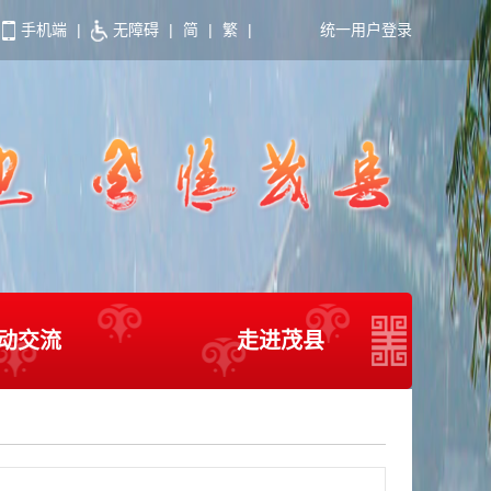
手机端
|
无障碍
|
简
|
繁
|
统一用户登录
动交流
走进茂县