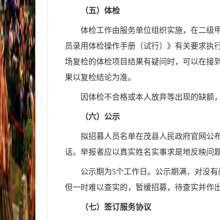
（五）体检
体检
工作由服务单位
组织实施，在
二级
员录用体检操作手册（试行）》
有关要求
执
场复检的体检项目结果有疑问时，可以在接到
果以复检结论为准
。
因体检不合格或本人放弃等出现的缺额
（六）公示
拟招募人员名单在
茂县人民政府官网
公
话。举报者应以真实姓名实事求是地反映问
公示期为5个工作日。公示期满，对没
但一时难以查实的，暂缓招募，待查实并作
（七）签订服务协议