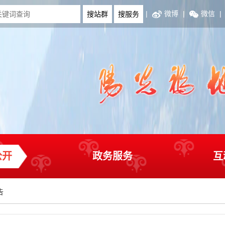
|
微博
|
微信
|
公开
政务服务
互
告