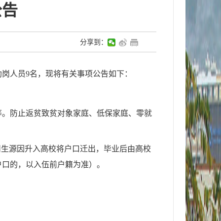
公告
分享到：
助岗
人员
9
名，现将有关事项公告如下：
等
。防止返贫致贫对象家庭、低保家庭、零就
州生源因升入高校将户口迁出，毕业后由高校
户口的，以入伍前户籍为准）。