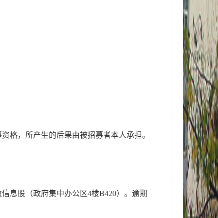
募资格，所产生的后果由被招募者本人承担。
教
信息
股
（政府集中办公区
4楼B420）
。逾期