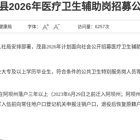
县2026年医疗卫生辅助岗招募
健康局
字体：
访问量：
6257次
人社局安排部署，
茂县
202
6
年计划面向社会公开招募
医疗卫生辅
业大专及以上学历毕业生，
符合条件的公共卫生特别服务岗人员
。
在阿坝州落户三年以上（202
3
年
6
月
29
日之前迁入阿坝州；阿坝
军入伍前向常住地户口登记机关申报注销户口，退役后恢复原籍