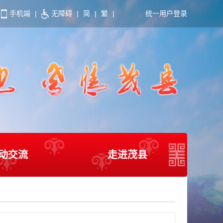
手机端
|
无障碍
|
简
|
繁
|
统一用户登录
动交流
走进茂县