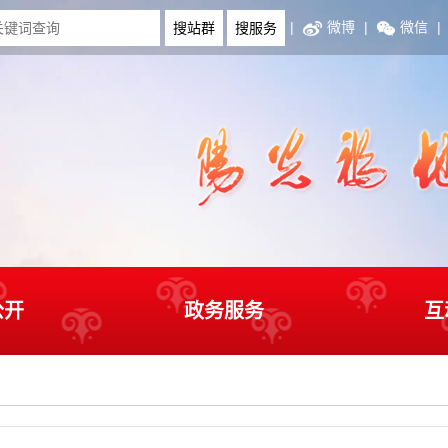
|
微博
|
微信
|
公开
政务服务
互