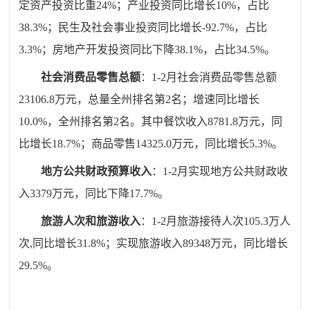
定资产投资比重24%；产业投资同比增长10%，占比
38.3%；民生及社会事业投资同比增长-92.7%，占比
3.3%；房地产开发投资同比下降38.1%，占比34.5%。
社会消费品零售总额
：
1-2月社会消费品零售总额
23106.8
万元，总量全州排名第
2名；增速同比
增长
10.0
%，全州排名第
2
名。其中餐饮收入
8781.8
万元，同
比
增长
18.7
%；商品零售
14325.0
万元，同比
增长
5.3
%。
地方
公共财政预算收入
：
1-2月实
现地方公共财政收
入
3379
万元，同比
下降
17.7
%。
旅游
人次和旅游收入
：
1-2月旅
游接待人次
105
.3
万人
次
,同比增长
31.8
%；实现旅游收入
89348
万元，同比增长
29.5
%。