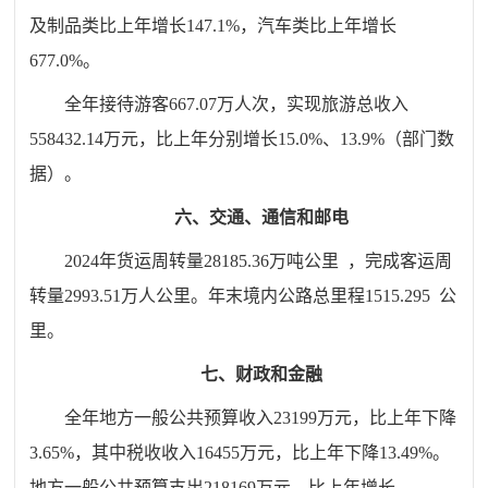
及制品类
比上年增长
147.1
%
，汽车类比上年增长
677.0%
。
全年接待游客
667.07
万人次，实现旅游总收入
558432.14万元，比上年分别增长
15.0
%、
13.9
%（部门数
据）。
六、交通、通信和邮电
202
4
年货运周转量28185.36万吨公里
，完成客运周
转量2993.51万人公里。年末境内公路总里程1515.295
公
里。
七、财政和金融
全年地方一般公共预算收入
23199
万元，比上年
下降
3.65
%，其中税收收入
16455
万元，
比上年下降
13.49
%。
地方一般公共预算支出
218169
万元，
比上年增长