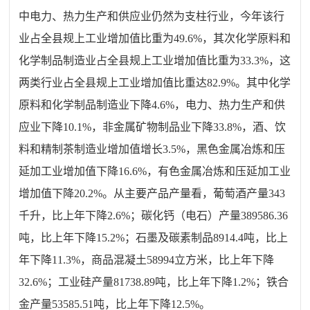
中电力、热力生产和供应业仍然为支柱行业，今年该行
业占全县规上工业增加值比重
为
49.6
%，其次化学原料和
化学制品制造业占全县规上工业增加值比重
为
33.3
%，这
两类行业占全县规上工业增加值比重达
82.9
%。其中化学
原料和化学制品制造业
下降
4.6
%，电力、热力生产和供
应业
下降
10.1
%，非金属矿物制品业
下降
33.8
%
，
酒
、
饮
料和精制茶制造业增加值
增长
3.5
%
，
黑色金属冶炼和压
延加工业增加值
下降
16.6
%，有色金属冶炼和压延加工业
增加值
下降
20.2
%。从主要产品产量看，葡萄酒产量
343
千升，比上年下降2.6%；碳化钙（电石）产量389586.36
吨，比上年
下降
15.2
%；石墨及碳素制品8914.4吨，比上
年下降
11.3
%，商品混凝土58994立方米，比上年
下降
32.6
%；
工业
硅产量
81738.89
吨，比上年
下降
1.2
%；铁合
金产量53585.51吨，比上年
下降
12.5
%。