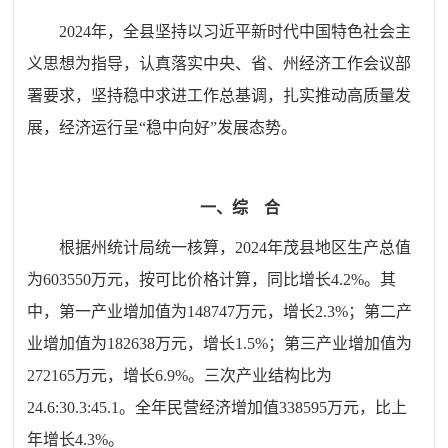
2024年
，
全县坚持以习近平新时代中国特色社会主
义思想为指导，认真落实中央、省、州经济工作会议部
署要求，坚持稳中求进工作总基调，扎实推动高质量发
展，经济运行呈“稳中向好”发展态势。
一、综
合
根据
州统计局
统一核算，2024年
茂县
地区生产总值
为
603550
万
元，
按可比价格计算，
同比增长
4.2
%。其
中，第一产业增加值为
148747万元，增长2.3%
；第二产
业增加值为
182638万元，增长1.5%
；第三产业增加值为
272165万元，增长6.9%
。三次产业结构比为
24.6:30.3:45.1
。全年民营经济增加值
338595
万元，比上
年
增长
4.3
%。