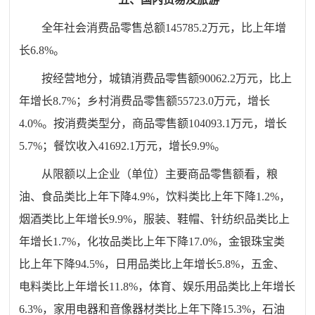
全年社会消费品零售总额
145785.2
万元，比上年
增
长
6.8
%。
按经营地分，城镇消费品零售额
90062.2
万元，比上
年
增长
8.7
%；乡村消费品零售额
55723.0
万元，增长
4.0
%。按消费
类型
分，商品零售额
104093.1
万元，增长
5.7
%；餐饮收入
41692.1
万元，
增长
9.9
%。
从限额以上企业（单位）主要商品零售额看，粮
油、食品类比上年
下降
4.9
%，
饮料类比上年下降
1.2%，
烟酒类比上年增长9.9%，
服装、鞋帽、针纺织品类
比上
年
增长
1.7
%，化妆品类
比上年下降
17.0
%，金银珠宝类
比上年下降
94.5
%，日用品类
比上年增长
5.8%
，
五金、
电料类比上年增长
11.8%，
体育、娱乐用品类比上年增长
6.3%，
家用电器和音像器材类
比上年
下降
15.3
%，石油