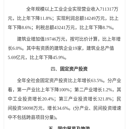
全年规模以上工业企业实现营业收入
711317
万
元，比上年
下降
11.8
%；实现利润总额
14249
万元，比上
年下降
8.6
%；利税总额
43241
万元，比上年下降
8.7
%。
建筑业增加值
19746
万元，
按可比价计算，
比上年
增
长
6.0
%
。其中有资质的建筑企业19家，建筑业总产值
5.69亿元，比上年下降45.9%。
四、
固定资产投资
全年全社会固定资产投资比上年增长
63.5
%。分产业
看，第一产业比上年下降
100
%；第二产业增长
1.2
%，其
中工业投资增长
20.4
%；第三产业投资
增长321.8
%；民
间投资
58098
万元，
增长34.6
%。(分产业、民间投资增速
中不包括跨县项目分量)。
五、国内贸易及旅游