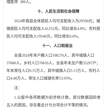
理医师
389人。
十、人民生活和社会保障
2024年我县全体居民人均可支配收入为29590元；城
镇居民人均可支配收入41252元，同比增长4.8%；农村居
民人均可支配收入19546元，同比增长6.6%。
十一、人口和就业
全县
2024
年末户籍人口
108276
人，其中城镇人口
37660
人，乡村人口
70616
人，全县年末总户数
35297
户；
年末常住人口
9.55
万人，
其中城镇人口
5.15万人，农村人
口4.40万人，
常住人口城镇化率
53.93
%。
注：
1.公报中各项数据为初步统计数，部分数据因四舍
五入的原因，存在着总计与分项合计不等的情况。