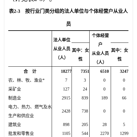
表
2-3
按行业门类分组的法人单位与个体经营户从业人
员
个体经营
法人单位
户
从业人员
其中：女
其中：女
从业人员
（人）
性
性
（人）
合 计
18277
7351
6510
3247
农、林、牧、渔业
*
7
3
0
0
采矿业
127
24
0
0
制造业
2915
839
189
66
电力、热力、燃气及水
2428
738
0
0
生产和供应业
建筑业
898
205
28
5
批发和零售业
1105
544
2270
1299