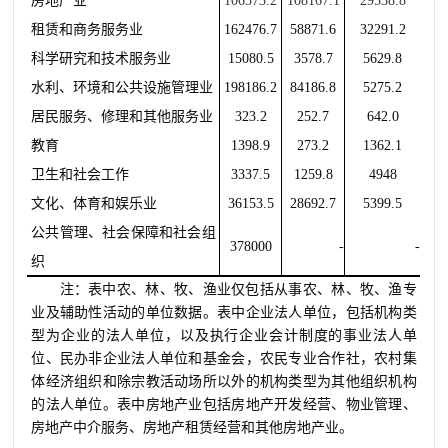
房地产业
106373.2
108167.1
29538.8
租赁和商务服务业
162476.7
58871.6
32291.
2
科学研究和技术服务业
15080.5
3578.7
5629.8
水利、环境和公共设施管理业
198186.2
84186.8
5275.2
居民服务、修理和其他服务业
323.2
252.7
642.0
教育
1398.9
273.2
1362.1
卫生和社会工作
3337.
5
1259.8
494
8
文化、体育和娱乐业
36
153.5
28692.7
5399.5
公共管理、社会保障和社会组
378000
-
-
织
注：表中农、林、牧、渔业仅包括从事农、林、牧、渔专
业及辅助性活动的单位数据。表中企业法人单位，包括机构类
型为企业的法人单位，以及执行企业会计制度的事业法人单
位、民办非企业法人单位和基金会，农民专业合作社，农村集
体经济组织和除宗教活动场所以外的机构类型为其他组织机构
的法人单位。表中房地产业包括房地产开发经营、物业管理、
房地产中介服务、房地产租赁经营和其他房地产业。