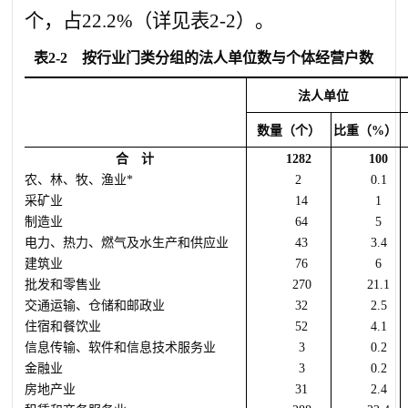
个，占
22.2%
（详见表
2-2
）。
表
2-2
按行业门类分组的法人单位数与个体经营户数
法人单位
数量（个）
比重（
%
）
合 计
12
82
100
农、林、牧、渔业
*
2
0.
1
采矿业
14
1
制造业
64
5
电力、热力、燃气及水生产和供应业
43
3.4
建筑业
76
6
批发和零售业
270
21.1
交通运输、仓储和邮政业
32
2.5
住宿和餐饮业
52
4.1
信息传输、软件和信息技术服务业
3
0.2
金融业
3
0.2
房地产业
31
2.4