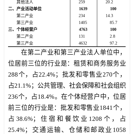
其他法人
259
20.2
二、产业活动单位
1639
100
第二产业
234
14.3
第三产业
1405
85.7
三、个体经营户
4763
100
第二产业
131
2.8
第三产业
4632
97.2
在第二产业和第三产业法人单位中，
位居前三位的行业是：
租赁和
商务服务业
288
个，占
22.4%
；
批发
和零售业
270
个，
占
21.1%
；
公共管理
、社会保障和社会组织
2
36
个，占
18.4%
。在个体经营户中，位居
前三位的行业是：
批发和
零售业
1841
个，
占
38.6%
；
住宿和
餐饮业
1208
个，占
25.4%
；
交通运输、
仓储和邮政业
1058