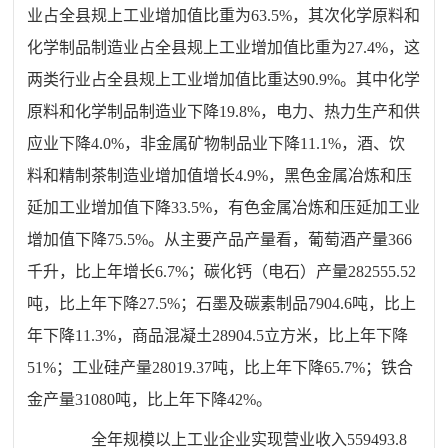
业占全县规上工业增加值比重
为
63.5
%，其次化学原料和
化学制品制造业占全县规上工业增加值比重
为
27.4
%，这
两类行业占全县规上工业增加值比重达
90.9
%。其中化学
原料和化学制品制造业
下降
19.8
%，电力、热力生产和供
应业
下降
4.0
%，非金属矿物制品业
下降
11.1
%
，
酒
、
饮
料和精制茶制造业增加值
增长
4.9
%
，
黑色金属冶炼和压
延加工业增加值
下降
33.5
%，有色金属冶炼和压延加工业
增加值
下降
75.5
%。从主要产品产量看，葡萄酒产量
366
千升，比上年
增长6.7
%；碳化钙（电石）产量282555.52
吨，比上年
下降
27.5
%；石墨及碳素制品7904.6吨，比上
年下降
11.3
%，商品混凝土28904.5立方米，比上年
下降
51
%；
工业
硅产量28019.37吨，比上年
下降
65.7
%；铁合
金产量31080吨，比上年
下降
42
%。
全年规模以上工业企业实现营业收入
559493.8