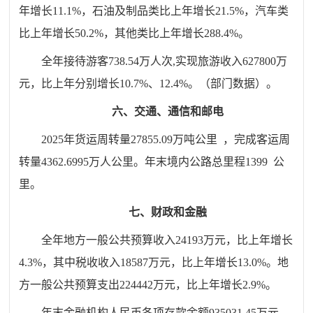
年增长11.1%，
石油及制品类
比上年增长
21.5
%
，汽车类
比上年增长
50.2
%
，其他类比上年增长288.4%
。
全年接待游客
738.54万人次,实现旅游收入627800万
元，
比上年分别增长
10.7%
、
12.4%。
（部门数据）。
六、交通、通信和邮电
202
5
年货运周转量
27855.09
万吨公里
，完成客运周
转量
4362
.
6995
万人公里。年末境内公路总里程
1399
公
里。
七、财政和金融
全年地方一般公共预算收入24193万元，比上年增长
4.
3
%，其中税收收入18587万元，
比上年
增长
13.0
%。地
方一般公共预算支出224442万元，
比上年增长
2.9
%。
年末金融机构人民币各项存款余额
935031.45
万
元，