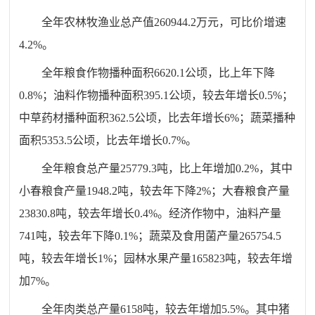
全年农林牧渔业总产值
260944.2
万元，可比价增速
4.2
%。
全年粮食作物播种面积66
2
0.
1
公顷，比上年下降
0.8
%；油料作物播种面积
395.1
公顷，较去年增长0.
5
%；
中草药材播种面积
362.5
公顷，比去年增长
6
%；蔬菜播种
面积
5353.5
公顷，比去年增长
0.7
%。
全年粮食总产量
25779.3
吨，比上年
增加0.2
%，其中
小春粮食产量
1948.2
吨，较去年
下降2
%；大春粮食产量
23830.8
吨，较去年
增长0.4
%。经济作物中，油料产量
741
吨，较去年
下降0.1
%；蔬菜及食用菌产量
265754.5
吨，较去年增长
1
%；园林水果产量
165823
吨，较去年增
加
7
%。
全年肉类总产量
6158
吨，较去年
增加5.5
%。其中猪