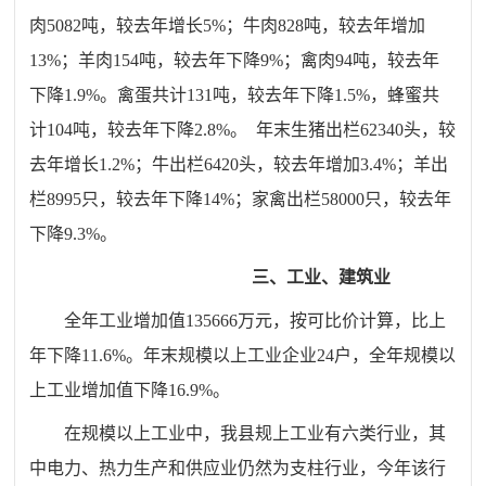
肉
5082
吨，较去年
增长5
%；牛肉
828
吨，较去年增加
13
%；羊肉
154
吨，较去年下降
9
%；禽肉
94
吨，较去年
下降
1.
9%。禽蛋共计13
1
吨，较去年下降
1.5
%，蜂蜜共
计10
4
吨，较去年
下降2.8
%。
年末生猪出栏
62340
头，较
去年
增长1.2
%；牛出栏6
420
头，较去年增加
3.4
%；羊出
栏
8995
只，较去年下降
14
%；家禽出栏
58000
只，较去年
下降
9
.3%。
三、工业、建筑业
全年工业增加值
135666
万元，
按可比价计算，
比上
年
下降11.6
%。
年末规模以上工业企业24户，全年规模以
上工业增加值下降1
6.9
%。
在规模以上工业中，我县规上工业有六类行业，其
中电力、热力生产和供应业仍然为支柱行业，今年该行