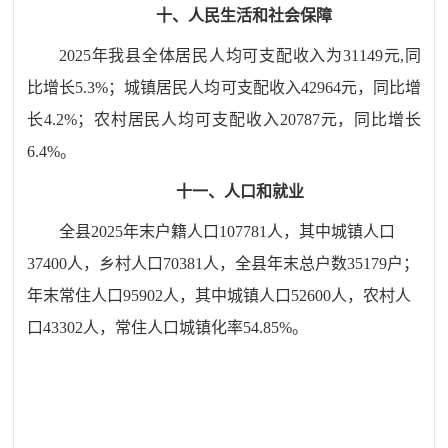
十、人民生活和社会保障
202
5
年我县全体居民人均可支配收入为
31149
元
,
同
比增长
5.3
%；城镇居民人均可支配收入
42964
元，同比增
长4
.2
%；农村居民人均可支配收入
20787
元，同比增长
6.
4
%。
十一、人口和就业
全县
202
5
年末户籍人口
10
7781
人，其中城镇人口
37
40
0
人，乡村人口
70
381
人，全县年末总户数
35
179
户；
年末常住人口
95902
人，
其中城镇人口
52600人，农村人
口43302人，
常住人口城镇化率
54.85
%。