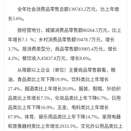
全年社会消费品零售总额
139743.2
万元，比上年
增
长
5.6
%。
按经营地分，城镇消费品零售额
80264.5
万元，比上
年
增长
7.1
%；乡村消费品零售额
59478.7
万元，增长
3.7
%。按消费
类型
分，商品零售额
93905.4
万元，增长
4.2
%；餐饮收入
45837.8
万元，
增长
8.6
%。
从限额以上企业（单位）主要商品零售额看，粮
油、食品类比上年
下降
19.9
%，
饮料类比上年
增长
27.4
%，烟酒类比上年增长
20.0
%，
服装、鞋帽、针纺织
品类
比上年
增长
7.5
%，化妆品类
比上年下降
0.7
%，日用
品类
比上年
下降16.9
%
，
五金、电料类比上年增长
67.9
%，
体育、娱乐用品类比上年
下降14.7
%，
家用电器
和音像器材类
比上年
增长2933.5
%，
文化办公用品类比上