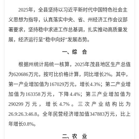
202
5
年
，
全县坚持以习近平新时代中国特色社会主
义思想为指导，认真落实中央、省、州经济工作会议部
署要求，坚持稳中求进工作总基调，扎实推动高质量发
展，经济运行呈“稳中向好”发展态势。
一、综
合
根据
州统计局
统一核算，202
5
年
茂县
地区生产总值
为620686
万
元，
按可比价格计算，
同比增长2%。其中，
第一产业增加值为167029
万元，增长
4
.3%
；第二产业增
加值为163358
万元，
下降4.4
%
；第三产业增加值为
290299
万元，增长
4.7
%
。三次产业结构比为
26.9
:
26.3
:
46.8
。全年民营经济增加值347883万元，比上
年
增长
0.8%。
二、农
业