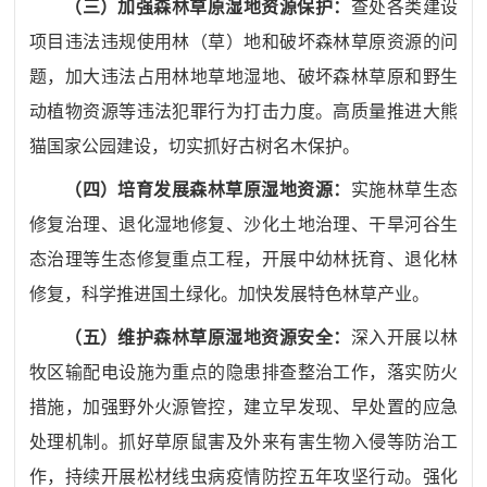
（
三
）
加强森林草原湿地资源保护
：
查处各类建设
项目违法违规使用林（草）地和破坏森林草原资源
的
问
题
，
加大违法占用林地草地湿地、破坏森林草原和野生
动植物资源等违法犯罪行为打击力度。高质量推进大熊
猫国家公园建设，切实抓好古树名木保护。
（
四
）
培育发展森林草原湿地资源
：
实施林草生态
修复治理、退化湿地修复、沙化土地治理、干旱河谷生
态治理等生态修复重点工程，开展中幼林抚育、退化林
修复，科学推进国土绿化。加快发展特色林草产业。
（
五
）
维护森林草原湿地资源安全
：
深入开展以林
牧区输配电设施为重点的隐患排查整治工作，
落实防火
措施，
加强野外火源管控，建立早发现、早处置的应急
处理机制。抓好草原鼠害及外来有害生物入侵等防治工
作，持续开展松材线虫病疫情防控五年攻坚行动。强化