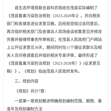
县生态环境局联合县科农局
结合茂县实际
编
制了
《
茂县畜禽污染防治规划（202
3
-202
8
年
)》。并
向相关
部门和各镇发送征求意见稿，后
经局党组过会同意后，
再次组织相关部门及各镇派人现场座谈收集意见并修改
完善并报律师事务所审核后；在茂县人民政府门户网站
上公开征求意见30天，期间同时在11个镇征求群众及相
关人员问卷调查后并
组织相关专家评审，最终形成了
《茂县畜禽污染防治规划（2023-2028年）》(征求意见
稿）》。《规划》拟由茂县人民政府发布。
三、规划内容
《规划》共计7章：
一是第一章规划概述明确规划编制范围、期限、基
准年及规划编制方法