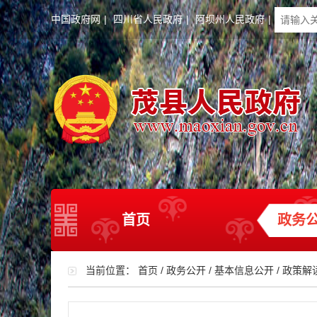
中国政府网
|
四川省人民政府
|
阿坝州人民政府
|
首页
政务
当前位置：
首页
/
政务公开
/
基本信息公开
/
政策解