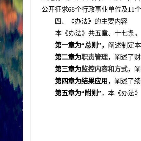
公开征求68个行政事业单位及1
四、《办
法》的主要内容
本《办法》共五章、十七条。
第一章为“总则”，
阐述制定
第二章为
职责管理
，阐述了财
第三章为
监控内容和方式
，阐
第四章为
结果应用
，阐述了绩
第五章为“附则”
，本《办法