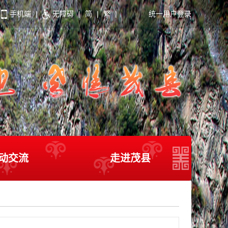
手机端
|
无障碍
|
简
|
繁
|
统一用户登录
动交流
走进茂县