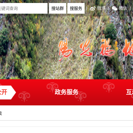
|
微博
|
微信
|
公开
政务服务
互
读