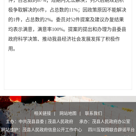
件，占总数的
87%
；短期内无法解决，列入后期规划积
极争取解决的
6
件，占总数的
11%
；因政策原因不能解决
的
1
件，占总数的
2%
。委员对
52
件提案及建议办复结果
均表示满意，满意率
100%
。提案的提出和办理为县委县
政府科学决策、推动我县经济社会发展发挥了积极作
用。
相关链接
|
网站地图
|
联系我们
主办：中共茂县县委 | 茂县人民政府 承办：茂县人民政府办公室
网站维护：茂县人民政府信息公开工作中心
四川互联网联合辟谣平台