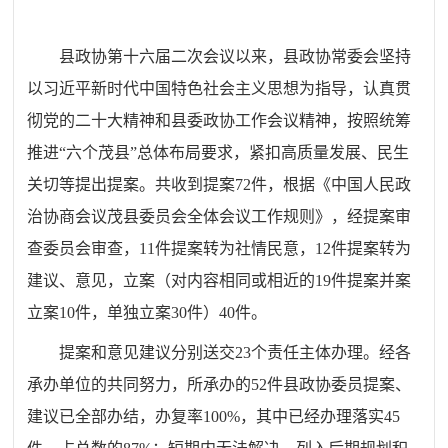
县政协第十六届二次会议以来，县政协常委会坚持
以习近平新时代中国特色社会主义思想为指导，认真贯
彻党的二十大精神和县委政协工作会议精神，按照统筹
推进“六个茂县”总体布局要求，紧扣高质量发展、民生
关切等提出提案。共收到提案72件，根据《中国人民政
治协商会议茂县委员会全体会议工作规则》，经提案审
查委员会审查，
11
件提案转为社情民意，
12
件提案转为
建议、意见，立案（对内容相同或相近的
19
件提案并案
立案
10
件，单独立案
30
件）
40
件。
提案和意见建议分别送交
23
个责任主体办理。经各
承办单位的共同努力，所承办的
52
件县政协委员提案、
建议已全部办结，办复率
100%
，其中已经办理落实
45