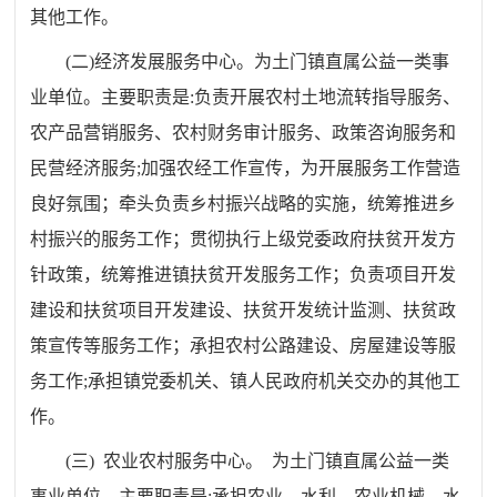
其他工作。
(
二
)
经济发展服务中心。为土门镇直属公益一类事
业单位。主要职责是
:
负责开展农村土地流转指导服务、
农产品营销服务、农村财务审计服务、政策咨询服务和
民营经济服务
;
加强农经工作宣传，为开展服务工作营造
良好氛围
；
牵头负责乡村振兴战略的实施，统筹推进乡
村振兴的服务工作
；
贯彻执行上级党委政府扶贫开发方
针政策，统筹推进镇扶贫开发服务工作
；
负责项目开发
建设和扶贫项目开发建设、扶贫开发统计监测、扶贫政
策宣传等服务工作
；
承担农村公路建设、房屋建设等服
务工作
;
承担镇党委机关、镇人民政府机关交办的其他工
作。
(
三
)
农业农村服务中心。 为土门镇直属公益一类
事业单位。主要职责是
:
承担农业、水利、农业机械、水