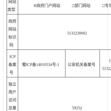
网站
R
政府门户网站 □部门网站 □专
类型
政府
网站
5132230002
标识
码
ICP
备案
蜀ICP备14010534号-1
公安机关备案号
5132
号
独立
用户
访问
总量
59252