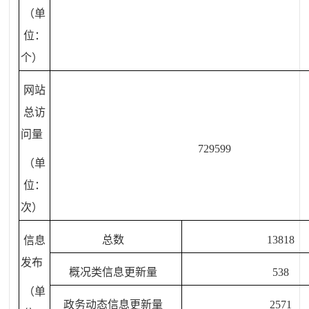
（单
位：
个）
网站
总访
问量
729599
（单
位：
次）
总数
13818
信息
发布
概况类信息更新量
538
（单
政务动态信息更新量
2571