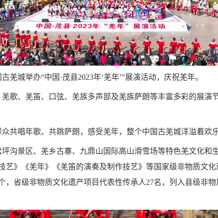
古羌城举办“中国·茂县2023年‘羌年’”展演活动，庆祝羌年。
，羌歌、羌笛、口弦、羌族多声部及羌族萨朗等丰富多彩的展演
群众共唱年歌、共跳萨朗，感受羌
年
，整个中国古羌城洋溢着欢
松坪沟景区、羌乡古寨、九鼎山国际高山滑雪场等特色羌文化和
技艺》《羌年》《羌笛的演奏及制作技艺》等国家级非物质文化
9个，省级非物质文化遗产项目代表性传承人27名，列入县级非物