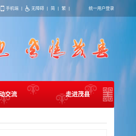
手机端
|
无障碍
|
简
|
繁
|
统一用户登录
动交流
走进茂县