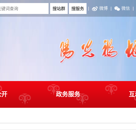
|
微博
|
微信
|
公开
政务服务
互