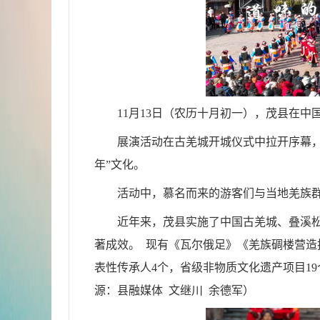
11月13日
（农历十月初一）
，
茂县
在中国
展演
活动在古羌城开城仪式中拉开序幕
年
”文化
。
活动
中
，
慕名而来的
游客
们
与当地羌族
近年来，茂县实施了中国古羌城、叠溪
著成效。 现有《瓦尔俄足》《羌族碉楼营造
表性传承人4个，省级非物质文化遗产项目1
源：县融媒体 文继川 余德军
）