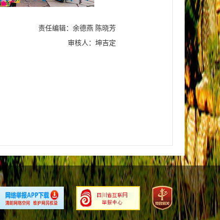
责任编辑：余德燕 陈晓芳
审核人：坤吉定