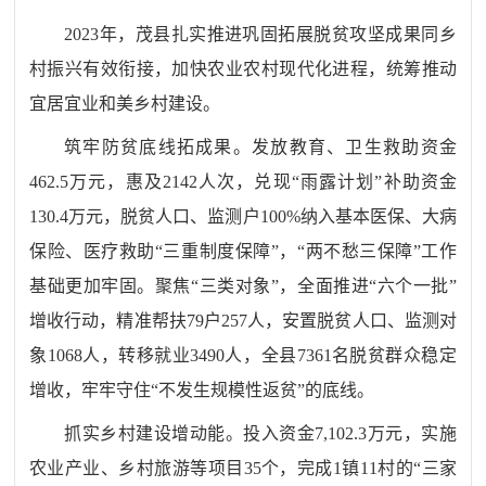
2023
年，茂县扎实
推进巩固拓展脱贫攻坚成果同乡
村振兴有效衔接，加快农业农村现代化进程，
统筹推动
宜居宜业和美乡村建设。
筑牢防贫底线拓成果。
发放教育、卫生救助资金
462.5
万元，惠及
2142
人次，
兑现
“
雨露计划
”
补助资金
130.4
万元
，
脱贫人口、监测户
100
%
纳入基本医保、大病
保险、医疗救助
“
三重制度保障
”
，
“
两不愁三保障
”
工作
基础更加牢固
。
聚焦
“
三类对象
”
，全面推进
“
六
个一批
”
增收
行动，
精准帮扶
79
户
257
人
，
安置脱贫人口、监测对
象
1068
人，转移就业
3490
人，
全县
7361
名脱贫群众稳定
增收
，
牢牢守住
“
不发生规模性返贫
”的
底线
。
抓实乡村建设增动能。
投入资金
7
,
102
.
3
万元，实施
农业产业、乡村旅游等项目
35
个，
完成
1
镇
11
村
的
“
三家