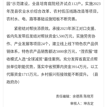
园
”
示范
建设
，
全县
培育
庭院经济试点
112
户。
实施
2023
年茂县农业水价综合改革
、农村低压线路改造等
项目
，
农村水、电、路等基础设施短板不断完善
。
紧密
结对
帮扶添质效。
承接
2023
年浙江对口支援
、
省内先发带后发结对帮扶资金
5,
500
万元，实施劳务协
作、产业发展等项目
24
个
，
建立线上线下特色农产品供
销体系，特色农产品销售
额达
5000
余万元
，“茂农服”增
收模式入选“全球减贫”最佳案例
。
充分发挥省直定点帮
扶单位职能优势，落实
中
省
预算内资金
3914
万元，以工
代赈资金
1715
万元
，
乡村振兴衔接效能不断提升。
（县
政府办）
责任编辑：余德燕 陈晓芳
审核人：坤吉定