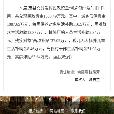
一季度,
茂县
充分发挥民政资金“救命钱”“及时雨”作
用，共兑现民政资金1383.49万元。
其中，
城乡低保资金
1087.65
万元
，
特困供养对象生活补助
116.5
万元
，
困难群
众生活救助13.87万元
，
精简压缩人员生活补助2.34万
元，
残疾对象“两项补贴”
37.05
万元
，
孤儿
无人抚养儿童
生活补助金
8.46
万元
，
离任村干部生活补助金
51.98
万
元
，
高龄津贴65.64万元。
(县民政局)
责任编辑：余德燕 陈晓芳
审核人：坤吉定
相关链接
|
网站地图
|
联系我们