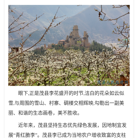
眼下
,
正是茂县李花盛开的时节
,
洁白的花朵如云似
雪
,
与周围的雪山、村寨、碉楼交相辉映
,
勾勒出一副美
丽
、
和谐
的
生态画卷
，
美不胜收
。
近年来
，
茂县坚持生态优先绿色发展
，
因地制宜发
展“青红脆李
”。
茂县李已成为当地农户增收致富的支柱