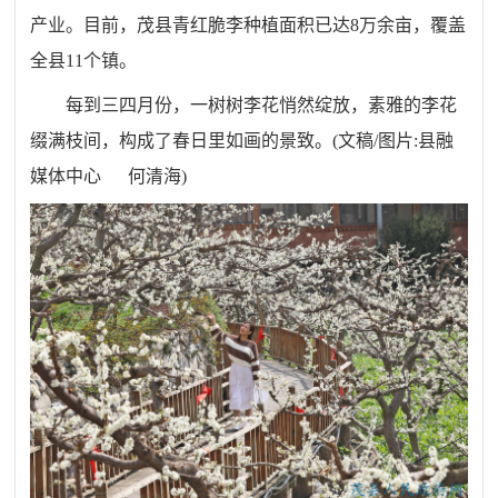
产业
。
目前
，茂
县青红脆李种植面积已达8万余亩
，
覆盖
全县11个镇
。
每到三四月份
，
一树树李花悄然绽放
，
素雅的李花
缀满枝间
，
构成了春日里如画的景致
。
(
文稿
/图片:
县融
媒体中心
何清海
)