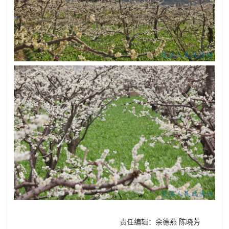
责任编辑：余德燕 陈晓芳