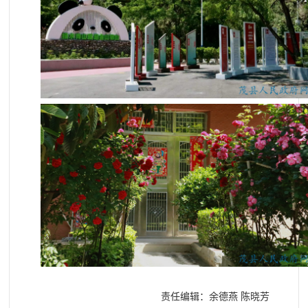
责任编辑：余德燕 陈晓芳