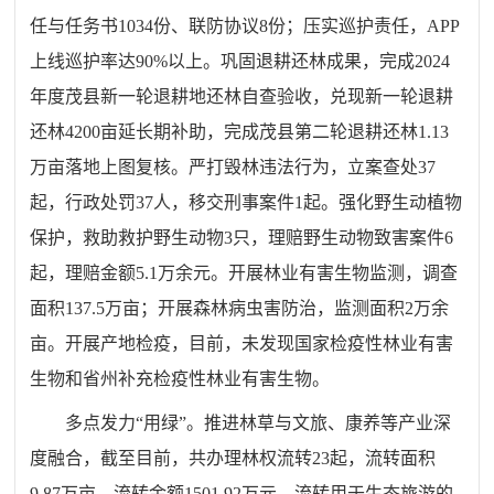
任与任务书1034份、联防协议8份；压实巡护责任，APP
上线巡护
率达
90%以上
。
巩固
退耕还林成果
，
完成2024
年度茂县新一轮退耕地还林自查验收
，
兑现新一轮退耕
还林4200亩延长期补助
，
完成
茂县第二轮退耕还林1.13
万亩落地上图复核。
严打毁林违法行为，
立案查处37
起，行政处罚37人，移交刑事案件1起
。
强化野生动植物
保护，
救助救护野生动物3只，理赔野生动物致害案件6
起，理赔金额5
.
1
万
余元。开展林业有害生物监测，调查
面积137.5万亩
；
开展森林病虫害防治
，监测面积
2万余
亩
。
开展产地检疫
，目前，
未发现国家检疫性林业有害
生物和省州补充检疫性林业有害生物。
多点发力“用绿”。推进林草与文旅、康养等产业深
度融合
，截至
目前，
共办理林权流转
23
起，
流转
面积
9
.87
万亩，流转金额
1501.92
万元
，流转用于
生态旅游
的