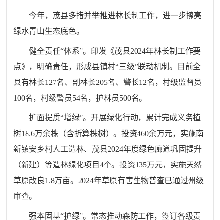
今年，茂县多措并举推进林长制工作，进一步擦亮
绿水青山生态底色。
健全责任“体系”。
印发《茂县2024年林长制工作要
点》
，明确责任，形成县镇村“三级”联动机制
。目前
全
县
有
林长127名、副林长205名、警长12名，村级监督员
100名，村级警员54名，护林员500名。
扩面提质“增绿”。开展绿化行动，累计完成义务植
树18.6万余株（含折算株树）。
投资
460余万元，
实施南
新镇安乡村人工造林
、
茂县2024年度绿色廊道巩固提升
（新建）
等
造林绿化项目4个
。投资135万元，实施天然
草原改良1.8万亩。2024年草原有害生物普查已通过州级
审查
。
强本固基“护绿”。
常态推动森防
工作，
签订各级责