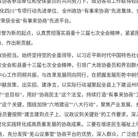
在政协各参加单位和全体委员的共同努力下，政协各项工作取得
化四川”专项行动先进单位、全州政协“有事来协商”先进集体、
荣获全省“有事来协商”先进平台。
誉为新的起点，认真贯彻落实县委十三届七次全会精神，紧紧围绕
为、作出新贡献。
政协担当。始终坚持党的全面领导，以习近平新时代中国特色社
次全会和县委十三届七次全会精神，引领广大政协委员和界别群
中心工作同频共振，与改革发展同向同行，在把握发展形势中树
中献良策、出实招、建诤言，以实际行动凝聚起全县上下建设州
“总目标”，用好“协商民主”这个法宝，持续打造“有事来协商
”这个关键，围绕加快“六地建设”“八大行动”，聚焦产业发展
委员要按照“建言建到点子上、议政议到关键处”的工作要求，深
制度化实践转化成高质量发展的协商成果。三要在增进民生福祉上
，充分发挥“羌山议事堂”协商平台的优势，深入群众，广泛收