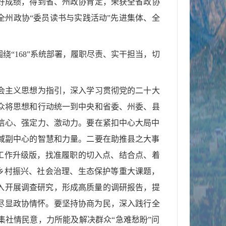
较好成绩，得到省、州政协肯定，荣获全省政协
全州政协“委员读书与实践活动”先进集体、全
“168”系统部署，履职尽责、实干担当，切
会主义思想为指引，深入学习贯彻党的二十大
众将思想和行动统一到中央和省
委
、州
委
、县
信心、强定力、激动力。要在紧扣中心大局中
域副中心的智慧和力量。二要在助推县之大事
”工作升级版，找准履职的切入点、结合点、着
、乡村振兴、社会治理、生态保护等重大课题，
入开展调查研究，形成高质量的调研报告，提
尽显政协情怀。要坚持协商为民，深入践行全
集社情民意，力所能及解决群众“急难愁盼”问