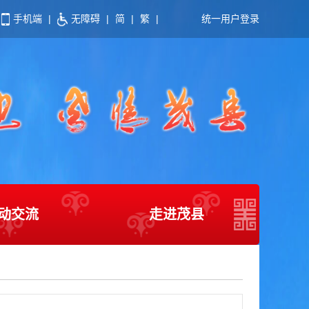
手机端
|
无障碍
|
简
|
繁
|
统一用户登录
动交流
走进茂县