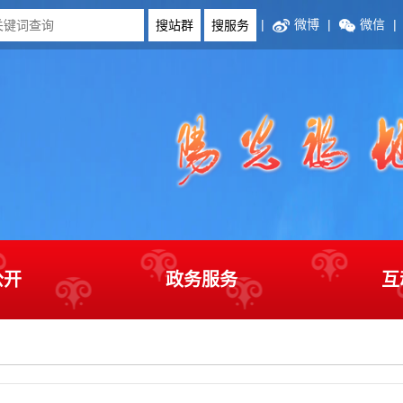
|
微博
|
微信
|
公开
政务服务
互