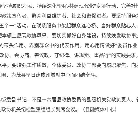
要坚持履职为民，持续深化“同心共建现代化”专项行动，完善社
的政策宣传者、群众利益维护者、社会和谐促进者。要坚持服务
“五个一”活动，在联系服务中架起群众连心桥、当好群众贴心人
硬本领上展现政协风采。要切实抓好自身建设，持续焕发政协事
的带头作用、界别群众中的代表作用，用心用情做好“委员作业”
懂政协、会协商、善议政，守纪律、讲规矩、重品行”的实践要求
水平。要增强工作质效，全体委员、政协干部要向履职聚焦、向
氛围，为茂县早日建成州域副中心而团结奋斗。
的党委副书记，不是十六届县政协委员的县级机关党政负责人、
驻政协机关纪检监察组组长列席会议。（县融媒体中心）