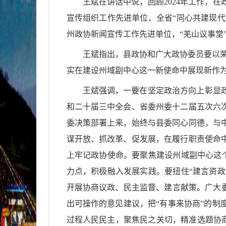
王斌在讲话中说，回顾2024年工作，
宣传组织工作先进单位、全省“同心共建现代
州政协新闻宣传工作先进单位，“羌山议事堂”
王斌指出，
县政协和广大政协委员要以荣
实在建设州域副中心这一新使命中展现新作
王斌强调，一要在坚定政治方向上彰显
和二十届三中全会、省委州委十二届五次六
委决策部署上来，始终与县委同心同德，与
谋开放、抓改革、促发展，在履行职责使命
上牢记政协使命。要聚焦建设州域副中心这个
力点，积极融入发展实践。要扭住“建言资政
开展协商议政、民主监督、建言献策。广大
出可操作的意见建议，把“有事来协商”的
过程人民民主，聚焦民之关切，精准选题协商