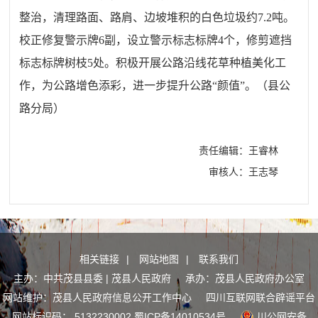
整治，
清理
路面、路肩、边坡堆积的白色垃圾约7.2吨
。
校正修复警示牌6副，设立警示标志标牌4个，修剪遮挡
标志标牌树枝5处。
积极
开展
公路沿线花草种植美化工
作，为公路增色添彩，进一步提升公路“颜值”。
（县公
路分局）
责任编辑：王睿林
审核人：王志琴
相关链接
|
网站地图
|
联系我们
主办：中共茂县县委 | 茂县人民政府 承办：茂县人民政府办公室
网站维护：茂县人民政府信息公开工作中心
四川互联网联合辟谣平台
网站标识码： 5132230002
蜀ICP备14010534号
川公网安备