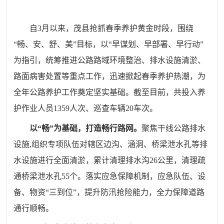
自3月以来，茂县抢抓春季养护黄金时段，
围绕
“
畅、安、舒、美
”
目标，以
“
早谋划、早部署、早行动
”
为指引，统筹推进公路路域环境整治、排水设施清淤、
路面病害处置等重点工作，迅速掀起春季养护热潮，为
全年公路养护工作奠定坚实基础。截至目前，
共投入养
护作业人员1359人次、巡查车辆20车次
。
以“畅”为基础，打造畅行路网。
聚焦
干线公路排水
设施,
组织专项队伍对辖区边沟、涵洞、桥梁泄水孔等排
水设施进行全面清淤，累计
清理排水沟26公里，清理疏
通桥梁泄水孔55个
。落实应急保障机制，应急队伍、设
备、物资
“
三到位
”
，提升防汛抢险能力，全力保障道路
通行顺畅。