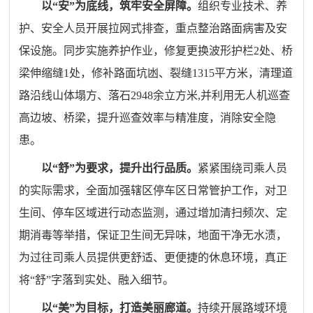
以“安”为底线，筑牢安全屏障
。
组织专业技术、养
护、安全人员开展拉网式排查，重点整治路面病害及安
保设施。
同步
实施养护作业，修复更换波形护栏2处、桥
梁伸缩缝1处，修补路面坑凼、裂缝1315平方米，
清理道
路沿线山体塌方、落石2948余立方米,
并利用无人机巡查
高边坡、桥梁，提升巡查效率与精准度，消除安全隐
患。
以“舒”为要求，提升出行品质。
紧紧围绕司乘人员
的实际需求，全面加强辖区停车区日常管护工作，对卫
生间、停车区域进行动态监测，通过增加清扫频次、定
期消毒等举措，保证卫生间无异味，地面干净无水渍，
为过往司乘
人员
提供更舒适、
更
便捷的休息环境，真正
将“舒”字落到实处、融入细节。
以“美”为目标，打造美丽廊道
。
持续开展路域环境