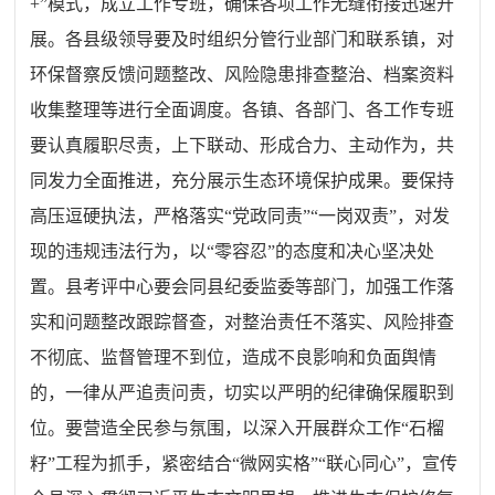
+
”
模式，成立工作专班，确保各项工作无缝衔接迅速开
展。各县级领导要及时组织分管行业部门和联系镇，对
环保督察反馈问题整改、风险隐患排查整治、档案资料
收集整理等进行全面调度。各镇、各部门、各工作专班
要认真履职尽责，上下联动、形成合力、主动作为，共
同发力全面推进，充分展示生态环境保护成果。要保持
高压逗硬执法，严格落实
“
党政同责
”“
一岗双责
”
，对发
现的违规违法行为，以
“
零容忍
”
的态度和决心坚决处
置。县
考评中心
要会同县纪委监委等部门，加强工作落
实和问题整改跟踪督查，对整治责任不落实、风险排查
不彻底、监督管理不到位，造成不良影响和负面舆情
的，一律从严追责问责，切实以严明的纪律确保履职到
位。要营造全民参与氛围，以深入开展群众工作
“
石榴
籽
”
工程为抓手，紧密结合
“
微网实格
”“
联心同心
”
，宣传