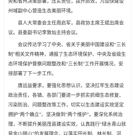
央和省州决策部署，压实责任，提升质效，为加快建设
州域副中心营造生态美丽环境。
县人大常委会主任周启军，县政协主席王斌出席会
议。县委副书记李敦灿主持会议。
会议传达学习了中央、省关于美丽中国建设和“三长
制”相关文件精神，通报了生态环境保护、中央及省级生
态环境保护督察问题整改和“三长制”工作开展情况，安
排部署了下一步工作。
唐远益要求，要强化思想认识，坚决扛牢生态建设
政治责任，各镇、各部门要进一步抓实抓细生态修复、
污染防治、问题整改等工作，切实以生态建设实效坚定
拥护
“
两个确立
”
、坚决做到
“
两个维护
”
。要深化系统治
理，不断提升美丽茂县建设实效，认真践行
“
绿水青山就
是金山银山
”
的发展理念，以落实田长制、林长制、河